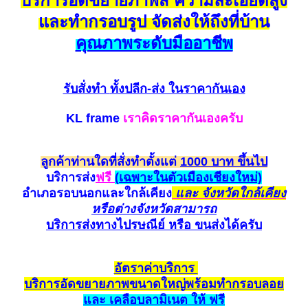
บริการอัดขยายภาพสี ความละเอียดสูง
และทำกรอบรูป จัดส่งให้ถึงที่บ้าน
คุณภาพระดับมืออาชีพ
รับสั่งทำ
ทั้งปลีก-ส่ง ในราคากันเอง
KL frame
เราคิดราคากันเองครับ
ลูกค้าท่านใดที่สั่งทำตั้งแต่
1000 บาท ขึ้นไป
บริการส่ง
ฟรี
(
เฉพาะในตัวเมืองเชียงใหม่)
อำเภอรอบนอกและใกล้
เคียง
และ จังหวัดใกล้เคียง
หรือต่างจังหวัดสามาร
ถ
บริการส่งทางไปรษณีย์ หรือ ขนส่ง
ได้ครับ
อัตราค
่าบริการ
บริการ
อัด
ขยายภาพขนาดใหญ่
พร้อมทำกรอบ
ลอย
และ เค
ลือ
บลามิเนต ให้ ฟรี