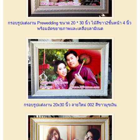
กรอบรูปแต่งงาน Prewedding ขนาด 20 * 30 นิ้ว ไม้สีขาว2ชั้นหน้า 4 นิ้ว
พร้อมอัดขยายภาพและเคลือบลามิเนต
กรอบรูปแต่งงาน 20x30 นิ้ว ลายใหม่ 002 สีขาวมุขเงิน