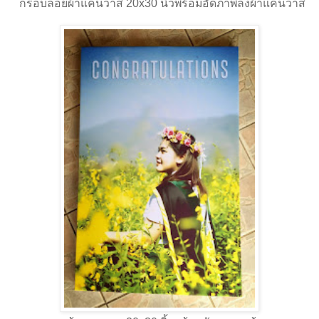
กรอบลอยผ้าแคนวาส 20x30 นิ้วพร้อมอัดภาพลงผ้าแคนวาส