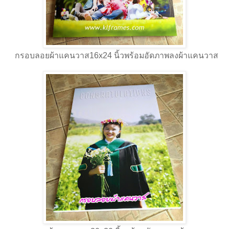
กรอบลอยผ้าแคนวาส16x24 นิ้วพร้อมอัดภาพลงผ้าแคนวาส