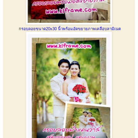
ก
รอบลอยขนาด20x30 นิ้วพร้อมอัดขยายภาพเคลือบลามิเนต