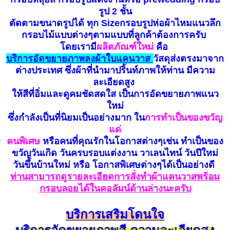
รูป 2 ชั้น
ตัดตามขนาดรูปได้ ทุก Sizeกรอบรูปห่อผ้าไหมแนวลึก
กรอบไม้แบบต่างๆตามแบบที่ลูกค้าต้องการครับ
โดยเรามี
ผลิตภัณฑ์ใหม่
คือ
บ
ริ
การอัดขยายภาพลงผ้าใบแคนวาส
วัสดุส่งตรงมาจาก
ต่างประเทศ ซึ่งผ้าที่นำมาปริ้นท์ภาพให้ท่าน มีความ
ละเอียดสูง
ให้สีที่อิ่มและดูคมชัดสดใส เป็นการอัดขยายภาพแนว
ใหม่
ซึ่งกำลังเป็นที่นิยมเป็นอย่างมาก ใน
การทำเป็นของขวัญ
แด่
คนพิเศษ
หรือคนที่คุณรักในโอกาสต่างๆเช่น ทำเป็นของ
ขวัญวันเกิด วันครบรอบแต่งงาน วาเลนไทน์ วันปีใหม่
วันขึ้นบ้านใหม่ หรือ โอกาสพิเศษต่างๆได้เป็นอย่างดี
ท่านสามารถดูรายละเอียดการสั่งทำผ้าแคนวาสพร้อม
กรอบลอยได้ในคอลัมน์ด้านล่างนะครับ
บริการเสริมโดนใจ