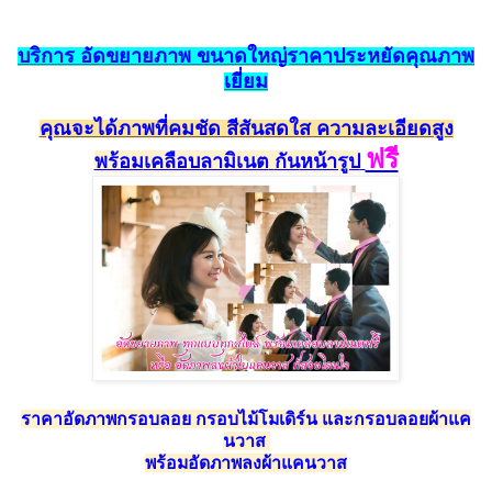
บริการ
อัดขยายภาพ
ขนาดใหญ่ราคาประหยั
ดคุณ
ภาพ
เยี่ยม
คุณจะได้ภาพที่คมชัด สีสัน
สดใส ความละเอียดสูง
ฟรี
พร้อม
เคลือบลามิเนต
กัน
หน้ารูป
ราคาอัดภาพกรอบลอย กรอบไม้โมเดิร์น และกรอบลอยผ้าแค
นวาส
พร้อมอัดภาพลงผ้าแคนวาส