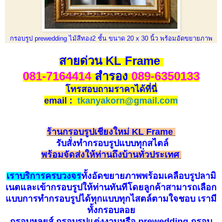
กรอบรูป prewedding ไม้สีทอง2 ชั้น ขนาด 20 x 30 นิ้ว พร้อมอัดขยายภาพ
สายด่วน KL Frame
081-7164414
สำรอง
089-6350133
โทรสอบถามราคาได้ที่นี่
email :
tkanyakorn@gmail.com
ร้านกรอบรูปเชียงใหม่ KL Frame
รับ
สั่
ง
ทำกรอบรูป
แบบทุกสไตล์
พร้อมจัดส่งให้ท่านถึงบ้านทั่วประเทศ
เราบริการครบวงจร
ทั้งอัดขยายภาพพร้อมเคลือบรูปลามิ
เนตและเข้ากรอบรูปให้ท่านทันทีโดยลูกค้าสามารถเลือก
แบบการทำกรอบรูปได้ทุกแบบทุกไสตล์ตามใจชอบ เรามี
ทั้งกรอบลอย
กรอบหลุยส์ กรอบรูปแต่งงานหรือ prewedding กรอบ