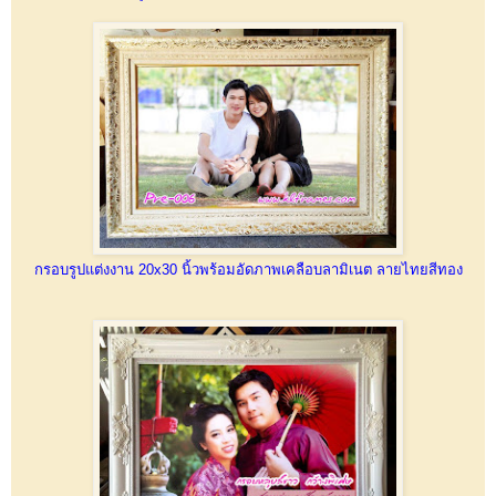
กรอบรูปแต่งงาน 20x30 นิ้วพร้อมอัดภาพเคลือบลามิเนต ลายไทยสีทอง