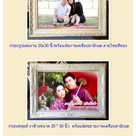
กรอบรูปแต่งงาน 20x30 นิ้วพร้อมอัดภาพเคลือบลามิเนต ลายไทยสีทอง
กรอบหลุยส์ งาช้างขนาด 20 * 30 นิ้ว พร้อมอัดขยายภาพเคลือบลามิเนต