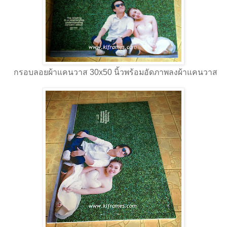
กรอบลอยผ้าแคนวาส 30x50 นิ้วพร้อมอัดภาพลงผ้าแคนวาส