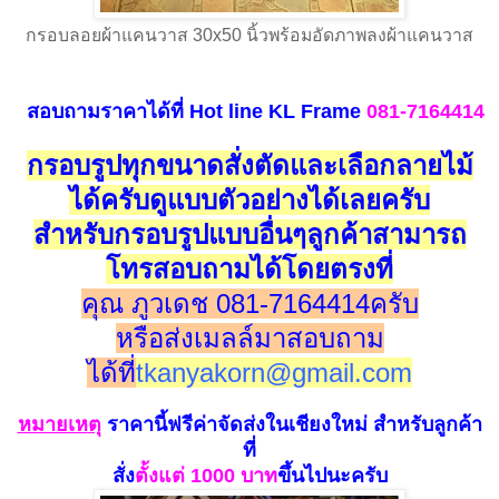
กรอบลอยผ้าแคนวาส 30x50 นิ้วพร้อมอัดภาพลงผ้าแคนวาส
สอบถามราคาได้ที่
Hot line
KL Frame
081-7164414
กรอบรูปทุกขนาดสั่งตัดและเลือกลายไม้
ได้ครับดูแบบตัวอย่างได้เลยครับ
สำหรับกรอบรูปแบบอื่นๆลูกค้าสามารถ
โทรสอบถามได้โดยตรงที่
คุณ ภูวเดช 081-7164414ครับ
หรือส่งเมลล์มาสอบถาม
ได้ที่
tkanyakorn@gmail.com
หมายเห
ตุ
ราคานี้ฟรีค่าจัดส่งในเชียงใหม่
สำหรับลูกค้า
ที่
สั่ง
ตั้งแ
ต่ 100
0 บาท
ขึ้นไปนะครับ