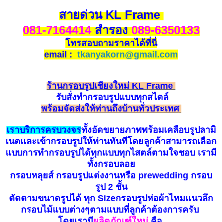
สายด่วน KL Frame
081-7164414
สำรอง
089-6350133
โทรสอบถามราคาได้ที่นี่
email :
tkanyakorn@gmail.com
ร้านกรอบรูปเชียงใหม่ KL Frame
รับ
สั่
ง
ทำกรอบรูป
แบบทุกสไตล์
พร้อมจัดส่งให้ท่านถึงบ้านทั่วประเทศ
เราบริการครบวงจร
ทั้งอัดขยายภาพพร้อมเคลือบรูปลามิ
เนตและเข้ากรอบรูปให้ท่านทันทีโดยลูกค้าสามารถเลือก
แบบการทำกรอบรูปได้ทุกแบบทุกไสตล์ตามใจชอบ เรามี
ทั้งกรอบลอย
กรอบหลุยส์ กรอบรูปแต่งงานหรือ prewedding กรอบ
รูป 2 ชั้น
ตัดตามขนาดรูปได้ ทุก Sizeกรอบรูปห่อผ้าไหมแนวลึก
กรอบไม้แบบต่างๆตามแบบที่ลูกค้าต้องการครับ
โดยเรามี
ผลิตภัณฑ์ใหม่
คือ