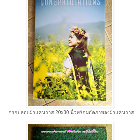
กรอบลอยผ้าแคนวาส 20x30 นิ้วพร้อมอัดภาพลงผ้าแคนวาส