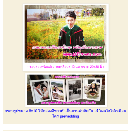
กรอบลอยพร้อมอัดภาพเคลือบลามิเนต ขนาด 20x30 นิ้ว
กรอบรูปขนาด 8x10 ไม้กล่องสีขาวทำเป็นบานพับติดกัน เก๋ โดนใจไม่เหมือน
ใคร prewedding