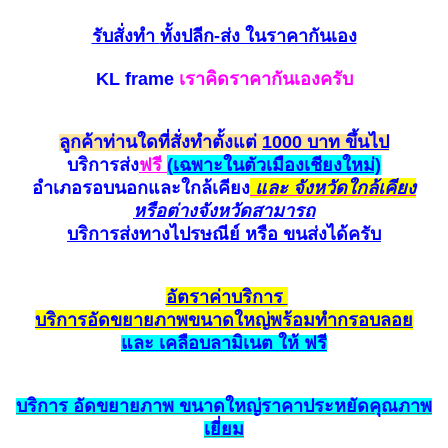
รับสั่งทำ
ทั้งปลีก-ส่ง ในราคากันเอง
KL frame
เราคิดราคากันเองครับ
ลูกค้าท่านใดที่สั่งทำตั้งแต่
1000 บาท ขึ้นไป
บริการส่ง
ฟรี
(
เฉพาะในตัวเมืองเชียงใหม่)
อำเภอรอบนอกและใกล้
เคียง
และ จังหวัดใกล้เคียง
หรือต่างจังหวัดสามาร
ถ
บริการส่งทางไปรษณีย์ หรือ ขนส่ง
ได้ครับ
อัตราค
่าบริการ
บริการ
อัด
ขยายภาพขนาดใหญ่
พร้อมทำกรอบ
ลอย
และ เค
ลือ
บลามิเนต ให้ ฟรี
บริการ
อัดขยายภาพ
ขนาดใหญ่ราคาประหยั
ดคุณ
ภาพ
เยี่ยม