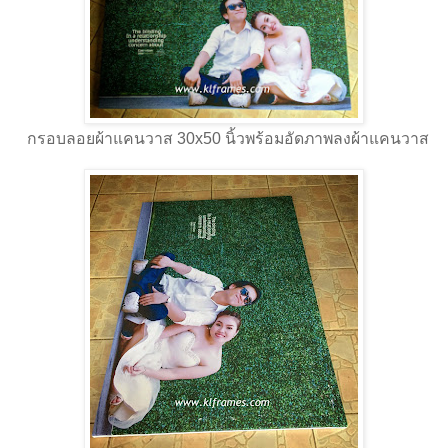
กรอบลอยผ้าแคนวาส 30x50 นิ้วพร้อมอัดภาพลงผ้าแคนวาส