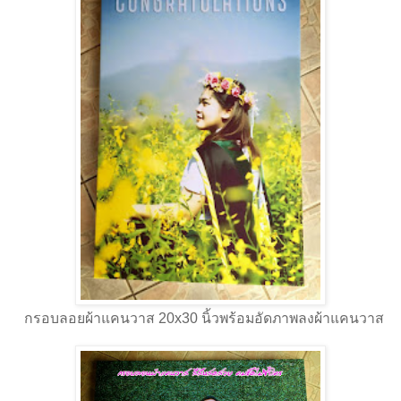
กรอบลอยผ้าแคนวาส 20x30 นิ้วพร้อมอัดภาพลงผ้าแคนวาส