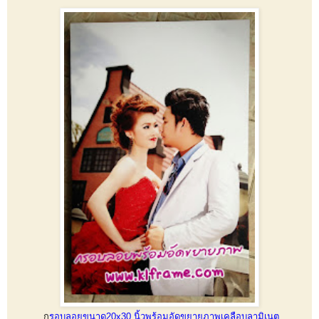
ก
รอบลอยขนาด20x30 นิ้วพร้อมอัดขยายภาพเคลือบลามิเนต