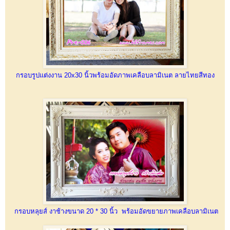
กรอบรูปแต่งงาน 20x30 นิ้วพร้อมอัดภาพเคลือบลามิเนต ลายไทยสีทอง
กรอบหลุยส์ งาช้างขนาด 20 * 30 นิ้ว พร้อมอัดขยายภาพเคลือบลามิเนต