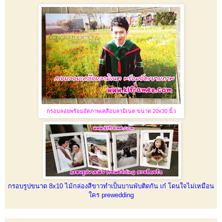
กรอบลอยพร้อมอัดภาพเคลือบลามิเนต ขนาด 20x30 นิ้ว
กรอบรูปขนาด 8x10 ไม้กล่องสีขาวทำเป็นบานพับติดกัน เก๋ โดนใจไม่เหมือน
ใคร prewedding