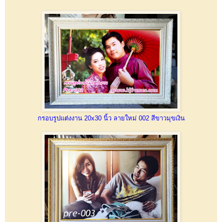
กรอบรูปแต่งงาน 20x30 นิ้ว ลายใหม่ 002 สีขาวมุขเงิน