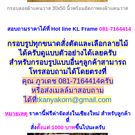
กรอบลอยผ้าแคนวาส 30x50 นิ้วพร้อมอัดภาพลงผ้าแคนวาส
สอบถามราคาได้ที่
Hot line
KL Frame
081-7164414
กรอบรูปทุกขนาดสั่งตัดและเลือกลายไม้
ได้ครับดูแบบตัวอย่างได้เลยครับ
สำหรับกรอบรูปแบบอื่นๆลูกค้าสามารถ
โทรสอบถามได้โดยตรงที่
คุณ ภูวเดช 081-7164414ครับ
หรือส่งเมลล์มาสอบถาม
ได้ที่
tkanyakorn@gmail.com
หมายเห
ตุ
ราคานี้ฟรีค่าจัดส่งในเชียงใหม่
สำหรับลูกค้า
ที่
สั่ง
ตั้งแ
ต่ 100
0 บาท
ขึ้นไปนะครับ