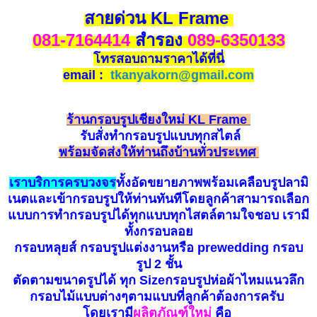
สายด่วน KL Frame
081-7164414
สำรอง
089-6350133
โทรสอบถามราคาได้ที่นี่
email :
tkanyakorn@gmail.com
ร้านกรอบรูปเชียงใหม่ KL Frame
รับ
สั่
ง
ทำกรอบรูป
แบบทุกสไตล์
พร้อมจัดส่งให้ท่านถึงบ้านทั่วประเทศ
เราบริการครบวงจร
ทั้งอัดขยายภาพพร้อมเคลือบรูปลามิ
เนตและเข้ากรอบรูปให้ท่านทันทีโดยลูกค้าสามารถเลือก
แบบการทำกรอบรูปได้ทุกแบบทุกไสตล์ตามใจชอบ เรามี
ทั้งกรอบลอย
กรอบหลุยส์ กรอบรูปแต่งงานหรือ prewedding กรอบ
รูป 2 ชั้น
ตัดตามขนาดรูปได้ ทุก Sizeกรอบรูปห่อผ้าไหมแนวลึก
กรอบไม้แบบต่างๆตามแบบที่ลูกค้าต้องการครับ
โดยเรามี
ผลิตภัณฑ์ใหม่
คือ