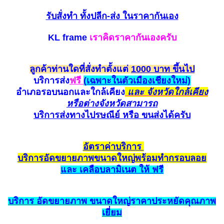
รับสั่งทำ
ทั้งปลีก-ส่ง ในราคากันเอง
KL frame
เราคิดราคากันเองครับ
ลูกค้าท่านใดที่สั่งทำตั้งแต่
1000 บาท ขึ้นไป
บริการส่ง
ฟรี
(
เฉพาะในตัวเมืองเชียงใหม่)
อำเภอรอบนอกและใกล้
เคียง
และ จังหวัดใกล้เคียง
หรือต่างจังหวัดสามาร
ถ
บริการส่งทางไปรษณีย์ หรือ ขนส่ง
ได้ครับ
อัตราค
่าบริการ
บริการ
อัด
ขยายภาพขนาดใหญ่
พร้อมทำกรอบ
ลอย
และ เค
ลือ
บลามิเนต ให้ ฟรี
บริการ
อัดขยายภาพ
ขนาดใหญ่ราคาประหยั
ดคุณ
ภาพ
เยี่ยม