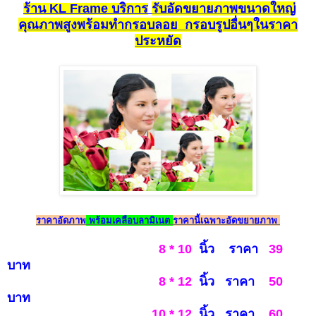
ร้าน
KL Fr
ame
บริการ
รับอัดขยายภาพขนาดใหญ่
คุ
ณภาพสูงพร้อมทำกรอบ
ลอย กรอบรูปอื่นๆ
ในราคา
ประหยัด
ราคาอัดภาพ
พร้อมเคลือบลามิเนต
ราคานี้เฉพาะอัดขยายภาพ
8 * 10
นิ้ว ราคา
39
บาท
8 * 12
นิ้ว ราคา
50
บาท
10 * 12
นิ้ว ราคา
60