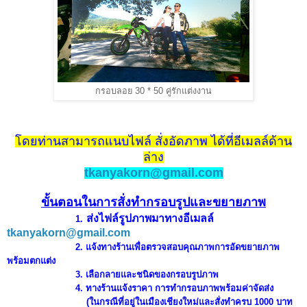
กรอบลอย 30 * 50 คู่รักแต่งงาน
โดยท่านสามารถแนบไฟล์
สั่งอัดภาพ ได้ที่อีเมลล์ด้าน
ล่า
ง
tkanyako
rn
@gmail.co
m
ขั้นตอนในการสั่งทำกรอบรูปและขยายภาพ
ส่งไฟล์รูปภาพมาทางอีเมลล์
1.
tkanyakorn@gmail.com
2.
แจ้งทางร้าน
เพื่อตรวจสอบคุณภาพการอัดขยายภาพ
พร้อมตกแต่ง
3. เลือกลายและชนิดของกรอ
บรูปภาพ
4. ทางร้านแจ้
งราคา การทำกรอบ
ภาพพร้อม
ค่าจัดส่ง
(
ใ
น
กรณีที่อยู่ในเมืองเชียงใหม่และสั่งทำครบ 1000
บา
ท