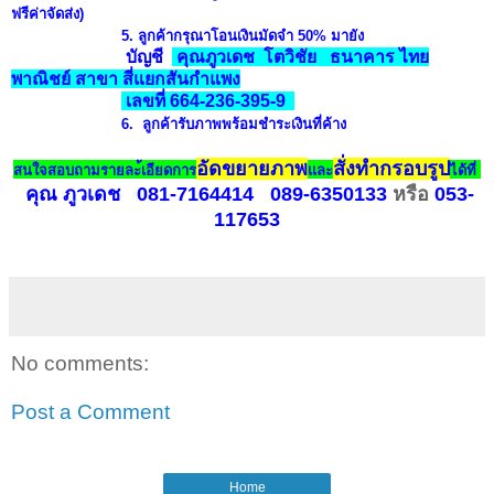
ฟรีค่าจัดส่ง)
5. ลูกค้ากรุณา
โอนเงินมัดจำ 50%
มายัง
บัญชี
คุณภูวเดช โตวิชัย ธนาคาร ไทย
พาณิชย์ สาขา สี่แยกสันกำแพง
เลขที่ 664-236-395-9
6.
ลูกค้ารับภาพพร้อมชำระเงินที่ค้าง
อัดข
ยายภาพ
สั่งทำกรอบรูป
สนใจสอบถามรายละ้เอียดการ
และ
ได้ที่
คุณ ภูวเดช
081-7164414
089-6350133
หรือ
053-
117653
No comments:
Post a Comment
Home