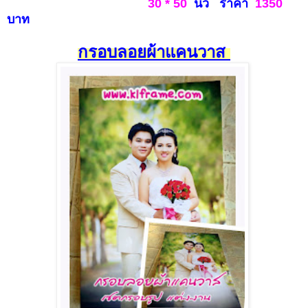
30 * 50
นิ้ว ราคา
1
350
บาท
กรอบลอยผ้าแคนวาส