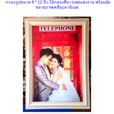
กรอบรูปขนาด 8 * 12 นิ้ว ไม้กล่องสีขาวเซตแต่งงาน พร้อมอัด
ขยายภาพเคลือบลามิเนต