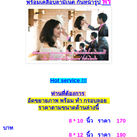
ฟรี
พร้อม
เคลือบลามิเนต
กัน
หน้ารูป
Hot
service
!!!
ท่านที่ต้องการ
อัดขยายภาพ พร้อม ทำ กรอบลอย
รา
คาตามขนาดด้านล่างนี้
8 * 10
นิ้ว ราคา
170
บาท
8 * 12
นิ้ว ราคา
190