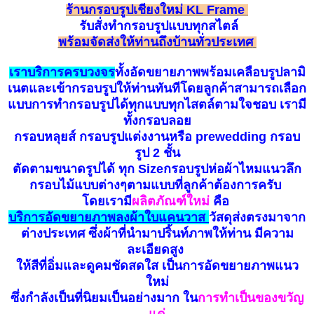
ร้านกรอบรูปเชียงใหม่ KL Frame
รับ
สั่
ง
ทำกรอบรูป
แบบทุกสไตล์
พร้อมจัดส่งให้ท่านถึงบ้านทั่วประเทศ
เราบริการครบวงจร
ทั้งอัดขยายภาพพร้อมเคลือบรูปลามิ
เนตและเข้ากรอบรูปให้ท่านทันทีโดยลูกค้าสามารถเลือก
แบบการทำกรอบรูปได้ทุกแบบทุกไสตล์ตามใจชอบ เรามี
ทั้งกรอบลอย
กรอบหลุยส์ กรอบรูปแต่งงานหรือ prewedding กรอบ
รูป 2 ชั้น
ตัดตามขนาดรูปได้ ทุก Sizeกรอบรูปห่อผ้าไหมแนวลึก
กรอบไม้แบบต่างๆตามแบบที่ลูกค้าต้องการครับ
โดยเรามี
ผลิตภัณฑ์ใหม่
คือ
บ
ริ
การอัดขยายภาพลงผ้าใบแคนวาส
วัสดุส่งตรงมาจาก
ต่างประเทศ ซึ่งผ้าที่นำมาปริ้นท์ภาพให้ท่าน มีความ
ละเอียดสูง
ให้สีที่อิ่มและดูคมชัดสดใส เป็นการอัดขยายภาพแนว
ใหม่
ซึ่งกำลังเป็นที่นิยมเป็นอย่างมาก ใน
การทำเป็นของขวัญ
แด่