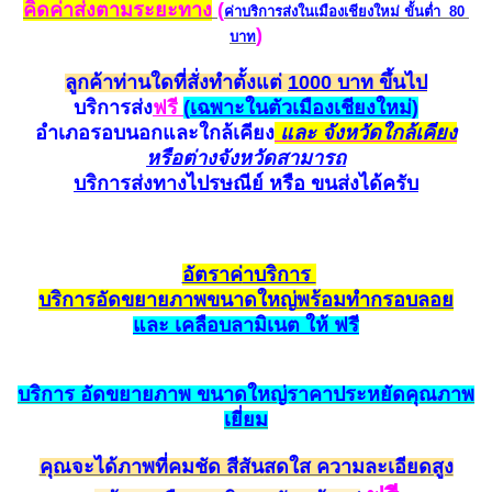
คิดค่าส่งตามระยะทาง
(
ค่าบริการส่งในเมืองเชียงใหม่
ขั้นต่ำ 80
)
บาท
ลูกค้าท่านใดที่สั่งทำตั้งแต่
1000 บาท ขึ้นไป
บริการส่ง
ฟรี
(
เฉพาะในตัวเมืองเชียงใหม่)
อำเภอรอบนอกและใกล้
เคียง
และ จังหวัดใกล้เคียง
หรือต่างจังหวัดสามาร
ถ
บริการส่งทางไปรษณีย์ หรือ ขนส่ง
ได้ครับ
อัตราค
่าบริการ
บริการ
อัด
ขยายภาพขนาดใหญ่
พร้อมทำกรอบ
ลอย
และ เค
ลือ
บลามิเนต ให้ ฟรี
บริการ
อัดขยายภาพ
ขนาดใหญ่ราคาประหยั
ดคุณ
ภาพ
เยี่ยม
คุณจะได้ภาพที่คมชัด สีสัน
สดใส ความละเอียดสูง