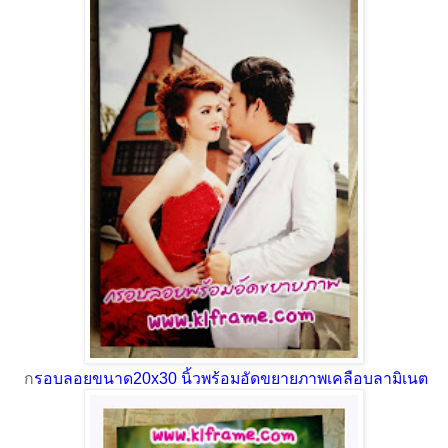
ก
รอบลอยขนาด20x30 นิ้วพร้อมอัดขยายภาพเคลือบลามิเนต