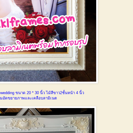
edding ขนาด 20 * 30 นิ้ว ไม้สีขาว2ชั้นหน้า 4 นิ้ว
อมอัดขยายภาพและเคลือบลามิเนต