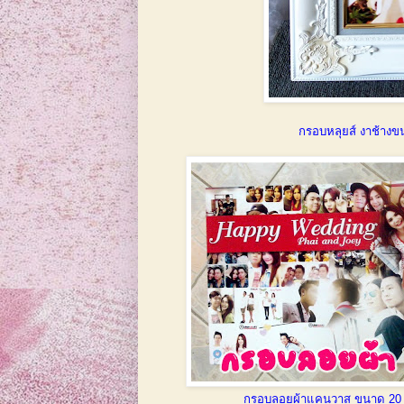
กรอบหลุยส์ งาช้างข
กรอบลอยผ้าแคนวาส ขนาด 20 x