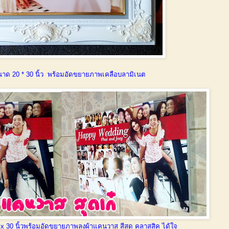
นาด 20 * 30 นิ้ว พร้อมอัดขยายภาพเคลือบลามิเนต
 30 นิ้วพร้อมอัดขยายภาพลงผ้าแคนวาส สีสด คลาสสิค ได้ใจ