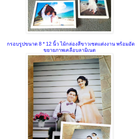
กรอบรูปขนาด 8 * 12 นิ้ว ไม้กล่องสีขาวเซตแต่งงาน พร้อมอัด
ขยายภาพเคลือบลามิเนต