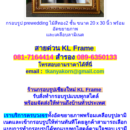
กรอบรูป prewedding ไม้สีทอง2 ชั้น ขนาด 20 x 30 นิ้ว พร้อม
อัดขยายภาพ
และเคลือบลามิเนต
สายด่วน KL Frame
081-7164414
สำรอง
089-6350133
โทรสอบถามราคาได้ที่นี่
email :
tkanyakorn@gmail.com
ร้านกรอบรูปเชียงใหม่ KL Frame
รับ
สั่
ง
ทำกรอบรูป
แบบทุกสไตล์
พร้อมจัดส่งให้ท่านถึงบ้านทั่วประเทศ
เราบริการครบวงจร
ทั้งอัดขยายภาพพร้อมเคลือบรูปลามิ
เนตและเข้ากรอบรูปให้ท่านทันทีโดยลูกค้าสามารถเลือก
แบบการทำกรอบรูปได้ทุกแบบทุกไสตล์ตามใจชอบ เรามี