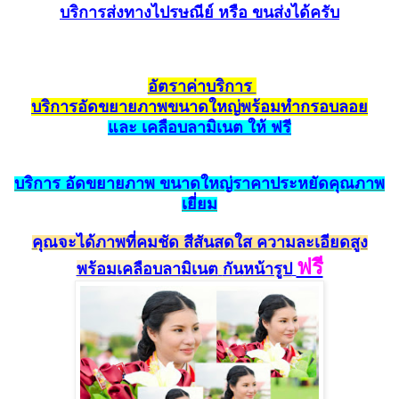
บริการส่งทางไปรษณีย์ หรือ ขนส่ง
ได้ครับ
อัตราค
่าบริการ
บริการ
อัด
ขยายภาพขนาดใหญ่
พร้อมทำกรอบ
ลอย
และ เค
ลือ
บลามิเนต ให้ ฟรี
บริการ
อัดขยายภาพ
ขนาดใหญ่ราคาประหยั
ดคุณ
ภาพ
เยี่ยม
คุณจะได้ภาพที่คมชัด สีสัน
สดใส ความละเอียดสูง
ฟรี
พร้อม
เคลือบลามิเนต
กัน
หน้ารูป