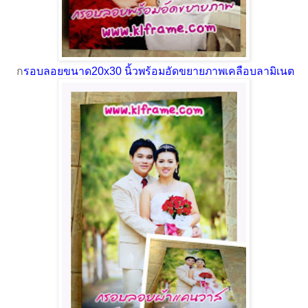
ก
รอบลอยขนาด20x30 นิ้วพร้อมอัดขยายภาพเคลือบลามิเนต