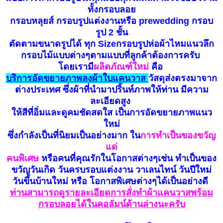
ทั้งกรอบลอย
กรอบหลุยส์ กรอบรูปแต่งงานหรือ prewedding กรอบ
รูป 2 ชั้น
ตัดตามขนาดรูปได้ ทุก Sizeกรอบรูปห่อผ้าไหมแนวลึก
กรอบไม้แบบต่างๆตามแบบที่ลูกค้าต้องการครับ
โดยเรามี
ผลิตภัณฑ์ใหม่
คือ
บ
ริ
การอัดขยายภาพลงผ้าใบแคนวาส
วัสดุส่งตรงมาจาก
ต่างประเทศ ซึ่งผ้าที่นำมาปริ้นท์ภาพให้ท่าน มีความ
ละเอียดสูง
ให้สีที่อิ่มและดูคมชัดสดใส เป็นการอัดขยายภาพแนว
ใหม่
ซึ่งกำลังเป็นที่นิยมเป็นอย่างมาก ใน
การทำเป็นของขวัญ
แด่
คนพิเศษ
หรือคนที่คุณรักในโอกาสต่างๆเช่น ทำเป็นของ
ขวัญวันเกิด วันครบรอบแต่งงาน วาเลนไทน์ วันปีใหม่
วันขึ้นบ้านใหม่ หรือ โอกาสพิเศษต่างๆได้เป็นอย่างดี
ท่านสามารถดูรายละเอียดการสั่งทำผ้าแคนวาสพร้อม
กรอบลอยได้ในคอลัมน์ด้านล่างนะครับ